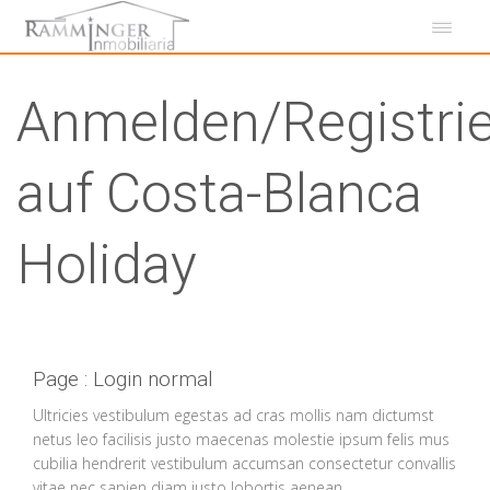
Anmelden/Registri
auf Costa-Blanca
Holiday
Page : Login normal
Ultricies vestibulum egestas ad cras mollis nam dictumst
netus leo facilisis justo maecenas molestie ipsum felis mus
cubilia hendrerit vestibulum accumsan consectetur convallis
vitae nec sapien diam justo lobortis aenean